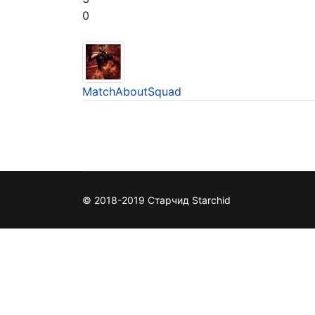
0
Match
About
Squad
© 2018-2019 Старчид Starchid