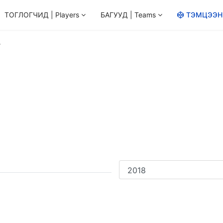
ТОГЛОГЧИД | Players
БАГУУД | Teams
ТЭМЦЭЭН |